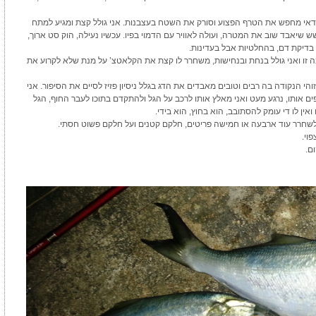
וודאי מחפש את הטרף הפצוע וסורק את השטח בעצבנות. אני גולל קצת ומגיע למתח
שיאבד שוב את המטרה, ועולה לאוויר עם הדמוי בפיו. עכשיו נעילה, הוק סט ארוך,
 בדיקת דם, בהחלטיות אבל בעדינות
.
ה זו ואני גולל בנחת ובנחישות, משחרר לו קצת את הקלאטצ’ על מנת שלא לקרוע את
הי הנקודה בה רבים וטובים מאבדים את הדג בגלל ניסיון פזיז לסיים את הסיפור. אני
ם אותו, נרגע מעט ואני מאלץ אותו לרכב על הגל ולהתקדם בתוכו לעבר החוף, הגל
אין לו די עומק להסתובב, הוא בחוץ, הוא בידי
.
לשחרר עוד ארבעה או חמישה פריטים, חלקם קטנים ועל חלקם פשוט חסתי
.
פוי
.
ום
.