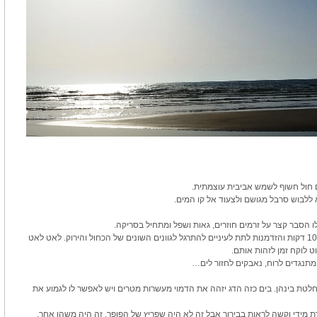
ים חול חשוף לשמש אביבית עוצמתית
.
 ללבוש סרבל מגושם ולצעוד אל קו המים
.
לו הסבר קצר על זרמים חוזרים, גאות ושפל ומתחיל בסריקה
.
לא מומלץ להתחיל בהטלות לפני שקראת את קו החוף. טיול של 10 דקות והזדמנות לתת לעיניים להתרגל לגוונים השונים של הכחול והירוק. לאט לאט
ט לוקח זמן לזהות אותם
.
…
לטת בינהן. בים כזה הדג יזהה את הדמוי מעשרות מטרים ויש לאפשר לו לגמוע את
מידי וקשה לראות בבירור אבל זה לא היה שפריץ של הפופר, זה היה משהו אחר,