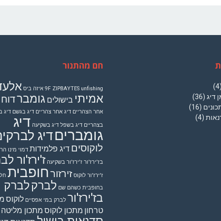
ת
חם מהתנור
אלעד
(
unfishing
9F ZIPBAYTES
איזה ביס
אמיתי
גומבר
ן דיג
(36)
דוח 
בישולים
כונים
(16)
אחר הצהריים
דיג אחר צהריים
דיג בגשם
דיג 
נאות
(4)
דיג
בצהריים
דיג בשפל
דיג בשקיעה
גומברים
דיג לברקי
לוקוסים
דיג פלמידות
דמוי מינו
הרא
ז'ירז'ור ל
בז'ירז'ור
ז'ירז'ור בשקיעה
חופבית
זירזור
ז'ירז'ור לוקוס
חלו
לברק
לברק
בחופבית
כשהם שם
בז'ירז'ור
לוקוס
מת
לברק במי אפסיים
טרחון
מתכון לוקוס
מתכון מליטה