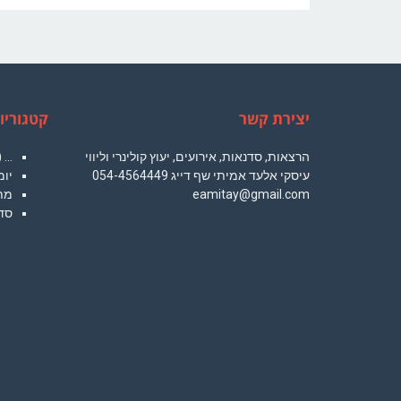
יצירת קשר
קטגוריו
הרצאות, סדנאות, אירועים, יעוץ קולינרי וליווי
…
4)
עיסקי אלעד אמיתי שף דייג 054-4564449
יומ
eamitay@gmail.com
מת
סד