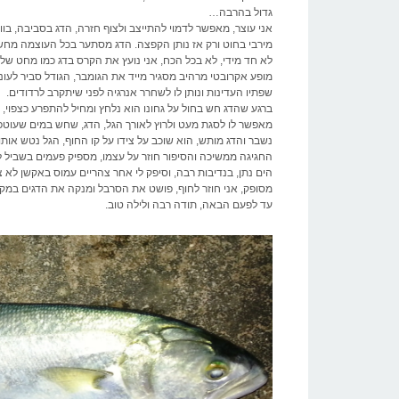
גדול בהרבה
…
אני עוצר, מאפשר לדמוי להתייצב ולצוף חזרה, הדג בסביבה, ב
מירבי בחוט ורק אז נותן הקפצה. הדג מסתער בכל העוצמה מחשש 
לא חד מידי, לא בכל הכח, אני נועץ את הקרס בדג כמו מחט של
מופע אקרובטי מרהיב מסגיר מייד את הגומבר, הגודל סביר לעונ
שפתיו העדינות ונותן לו לשחרר אנרגיה לפני שיתקרב לרדודים
.
ברגע שהדג חש בחול על גחונו הוא נלחץ ומחיל להתפרע כצפוי, זו
מאפשר לו לסגת מעט ולרוץ לאורך הגל, הדג, שחש במים שעוטפי
נשבר והדג מותש, הוא שוכב על צידו על קו החוף, הגל נטש אותו ו
החגיגה ממשיכה והסיפור חוזר על עצמו, מספיק פעמים בשביל 
הים נתן, בנדיבות רבה, וסיפק לי אחר צהריים עמוס באקשן לא צ
מסופק, אני חוזר לחוף, פושט את הסרבל ומנקה את הדגים במק
עד לפעם הבאה, תודה רבה ולילה טוב
.