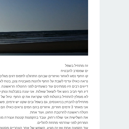
זה מתחיל בשפל
ים שמסרב להבטיח
קו החוף נסוג לאחור ואיזורים שבהם התרגלנו לתפוס דגים מגל
נראה כאילו עדיף לשבת על החוף ולהנות מאבטיח צונן, בטח לא
דייגים רבים היו ממתינים עוד כשעתיים לפני ההטלה הראשונה
.
דיג חוף חביב ניגש אלי לשאול שאלות. אני עונה בסבלנות ונותן 
מתחילים להבחין בניואנסים, גם בשפל ובים שקט יש זרמים, פשו
אני מאתר 3 זרמים חוזרים, איזורים בהם המים נראים כאילו הם מתנגדים לרוח, נאבקים לחזור לים
הטלה ראשונה להרטבת החוט, ועוד אחת
.
את השלישית אני שולח רחוק, עובד בהקפצות קטנות ועצירה מוח
המרחק לפני שהדמוי מתחת לרגליים
.
עוד הקפצה אחת ואז זה מגיע, השמש של אחר הצהריים מסנוורת 