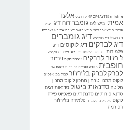
אלעד
unfishing
9F ZIPBAYTES
איזה ביס
אמיתי
גומבר
דוח דיג
בישולים
דיג אחר
הצהריים
דיג אחר צהריים
דיג בגשם
דיג במשרד
דיג בצהריים
דיג גומברים
דיג בשפל
דיג בשקיעה
דיג לברקים
דיג לוקוסים
דיג
פלמידות
דמוי מינו
הראשון בז'ירז'ור
ז'ירז'ור בשקיעה
ז'ירז'ור לברקים
זירזור
ז'ירז'ור לוקוס
חופבית
חלודה
טורפים בחופבית
כשהם שם
לברק
לברק בז'ירז'ור
לברק במי אפסיים
לוקוס
מתכון טרחון
מתכון לוקוס
מתכון
סדנאות בישול
מליטה
סדנאות דגים
סדנא פירות ים
סדנת דגים
פאפיוט
פילה
לוקוס
פלמידה בז'ירז'ור
פיספוסים
פלמידה
רפורמה