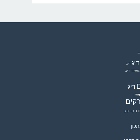
דיג
דיג
במשרד
דיג
ם
דיג
שון
ברקים
דה
טורפים
כון