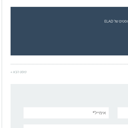
ים של ELAD
פוסט הבא »
אימייל*