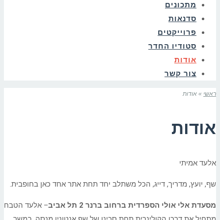
מתכונים
סדנאות
פרוייקטים
סטודיו החדר
אודות
צור קשר
ראשי
»
אודות
אודות
אלעד אמיתי
שף, יועץ, מדריך, דייג, הכל משתלב יחד תחת אתר אחד כאן בחופבית.
מסעדת אלי אולי הספרדית ברחוב ברנר 2 תל אביב
– אלעד הטבח
מתחיל את דרכו הקולינרית תחת סכינו של שף אנטוניו מנסה. במשך