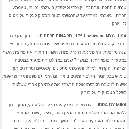
שנתיים חתכתי ונחתכתי, קצצתי וקילפתי, בישלתי ונכוותי, טעמתי,
הרחתי, עיצבתי ולמדתי עד שהרגשתי בטוח מספיק לעלות על מטוס
לניו יורק.
NYC- USA
Ludlow st.
LE PERE PINARD- 175
– בתוך זמן קצר
בניו יורק השתלבתי במסעדה צרפתית שזה עתה נפתחה, ובתוך חצי
שנה מירפקתי והזעתי את דרכי לעמדת השף. החזקתי את פוזיצית השף
במסעדה פופולרית זו במשך 7 שנים במהלכן התעמקתי במטבח
הצרפתי, חקרתי, למדתי ותירגלתי מתכונים קלאסיים ומודרנים תוך
שימוש בכל חמרי הגלם הזמינים בעיר. עם הזמן גם פיתחתי יד ופרשנות
אישית למטבח הצרפתי אולם הרשתי זאת עצמי רק אחרי ששלטתי
בשלל הטכניקות על בוריין.
LIBRA BY MIKA
– עם חזרתי לארץ עברתי לניהול עסקי, מתוך רצון
ללמוד את ההתנהלות בתחום המזון בארץ, שאגב, שונה מהותית
מההתנהלות העסקית בארה”ב. במשך שנתיים ניהלתי את חברת