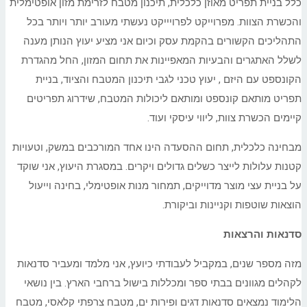
כלל בניית תפריט מאוזן כלכלית, תיכנון מטבח לזרימת מזון אופטימלית
והכשרת הצוות. מפרוייקט לפרויייקט נעשתי מעורב יותר ויותר בכל
התהליכים הקשורים בהקמת עסק וכיום אני מציע יעוץ הנותן מענה
לשלל האתגרים והבעיות המאפיינות את תחום המזון, החל מהגדרת
הקונספט עם היזם , יעוץ טכני לגבי תיכנון המטבח והציוד, בניית
תפריט מותאם קונספט ומותאם ליכולות המטבח, שידרוג תפריטים
קיימים הכשרת צוות, ליווי עיסקי ועוד.
מבחינה כלכלית, תחום ההסעדה הינו אחד המורכבים במשק, וטעויות
קטנות עלולות לייצר כשלים גדולים ויקרים. במסגרת היעוץ, אני שוקד
על בניית עצי מוצר מדוייקים, תמחור מנות אופטימלי, בחינה וייעול
הוצאות שוטפות וקניינות וביקורת.
סדנאות והרצאות
מזה מספר שנים, במקביל לעבודתי כיועץ, אני מלמד ומעביר סדנאות
לקהלים מגוונים בבתי ספר ומכללות בישול ברחבי הארץ. בין נושאי
הלימוד נמצאים סדנאות דגים ופירות ים, מטבח צרפתי קלאסי, מטבח