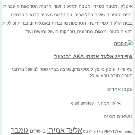
איטלקי, מטבח ספרדי, מטבח ימתיכוני ועוד. מרבית הסדנאות מועברות
בבית הספר בישולים בתל אביב. בנוסף אני מעביר סדנאות פרטיות
בבית הלקוח לפי דרישה. הסדנאות מועברות באנגלית ובעברית וכוללות
רקע היסטורי, מצגות, מתכונים, טכניקות בישול והגשה ועוד.
שף דייג אלעד אמיתי AKA "בנציון"
שף ודייג, עוסק ביעוץ לעסקי מזון, מרצה בבתי ספר לבישול ברחבי
הארץ, חובב טבע ואוכל.
עקבו אחרינו
נושאים חמים
אלעד אמיתי
גומבר
בישולים
unfishing
9F ZIPBAYTES
איזה ביס