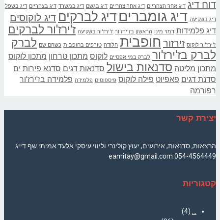
דוח דיג
דיג אחר הצהריים
דיג אחר צהריים
דיג בגשם
דיג במשרד
דיג בצהריים
דיג בשפל
דיג גומברים
דיג לברקים
דיג לוקוסים
דיג בשקיעה
ז'ירז'ור לברקים
דיג פלמידות
דמוי מינו
הראשון בז'ירז'ור
ז'ירז'ור בשקיעה
חופבית
לברק
זירזור
ז'ירז'ור לוקוס
חלודה
טורפים בחופבית
כשהם שם
לברק בז'ירז'ור
לוקוס
מתכון טרחון
מתכון לוקוס
לברק במי אפסיים
סדנאות בישול
מתכון מליטה
סדנאות דגים
סדנא פירות ים
סדנת דגים
פאפיוט
פילה לוקוס
פלמידה בז'ירז'ור
פיספוסים
פלמידה
רפורמה
יצירת קשר
הרצאות, סדנאות, אירועים, יעוץ קולינרי וליווי עיסקי אלעד אמיתי שף דייג
054-4564449 eamitay@gmail.com
קטגוריות
(4)
…