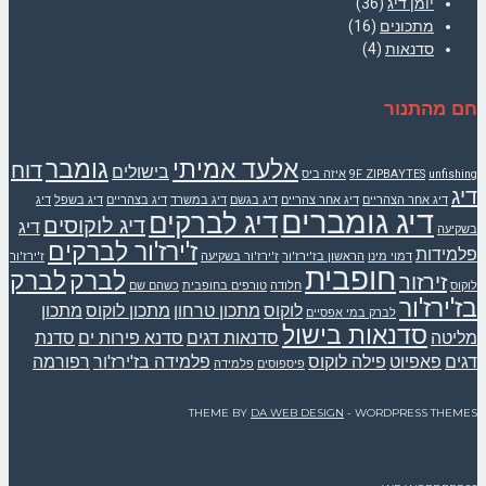
יומן דיג
(36)
מתכונים
(16)
סדנאות
(4)
חם מהתנור
אלעד אמיתי
גומבר
דוח
בישולים
unfishing
9F ZIPBAYTES
איזה ביס
דיג
דיג אחר הצהריים
דיג אחר צהריים
דיג בגשם
דיג במשרד
דיג בצהריים
דיג בשפל
דיג
דיג גומברים
דיג לברקים
דיג לוקוסים
דיג
בשקיעה
ז'ירז'ור לברקים
פלמידות
דמוי מינו
הראשון בז'ירז'ור
ז'ירז'ור בשקיעה
ז'ירז'ור
חופבית
לברק
לברק
זירזור
לוקוס
חלודה
טורפים בחופבית
כשהם שם
בז'ירז'ור
לוקוס
מתכון טרחון
מתכון לוקוס
מתכון
לברק במי אפסיים
סדנאות בישול
מליטה
סדנאות דגים
סדנא פירות ים
סדנת
דגים
פאפיוט
פילה לוקוס
פלמידה בז'ירז'ור
רפורמה
פיספוסים
פלמידה
THEME BY
DA WEB DESIGN
- WORDPRESS THEMES