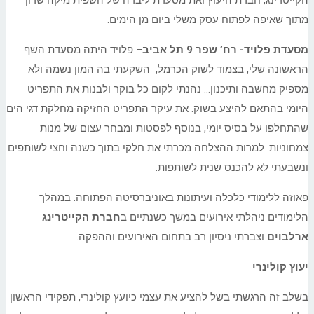
הקייטרינג, חברת היעוץ ואת מסעדת ליברה של השפית מיקה שרון
מתוך שאיפה לפתוח עסק משלי ביום מן הימים.
מסעדת פלויד- רח’ שפר 9 תל אביב
– פלויד היתה מסעדת השף
הראשונה שלי, בצמוד לשוק הכרמל, השקעתי בה המון נשמה ולא
מספיק מחשבה ותיכנון… נהנתי לקום כל בוקר ולבנות את התפריט
היומי בהתאם להיצע בשוק. את עיקר התפריט החזיקה מחלקת דגי הים
שהתחלפו על בסיס יומי, בנוסף לפסטות ומבחר עצום של מנות
צמחוניות. למרות ההצלחה מכרתי את חלקי בתוך כשנה וחצי לשותפים
ונשבעתי לא להכנס שנית לשותפות.
פאוזה ללימודי כלכלה ועיתונות באוניברסיטה הפתוחה. במהלך
הלימודים ניהלתי אירועים במשך כשנתיים ב
חברת הקייטרינג
ארלבוים
וצברתי ניסיון רב בתחום האירועים וההפקה.
יעוץ קולינרי
בשלב זה הרגשתי בשל להציע את עצמי כיועץ קולינרי, תפקידי הראשון