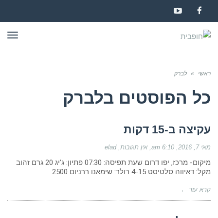
YouTube
Facebook
תפר
ראשי
»
לברק
כל הפוסטים ב
לברק
עקיצה ב-15 דקות
מאי 7, 2016
6:10 am
אין תגובות
elad
מיקום- מרכז, יפו דרום שעת תפיסה: 07:30 פתיון: ג’יג 20 גרם זהוב
מקל: דאיווה סלטיסט 4-15 רולר: שימאנו ררניום 2500
קרא עוד ←