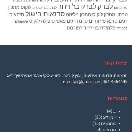
ז'ירז'ור לוקוס
חלודה
טורפים בחופבית
לברק
לברק בז'ירז'ור
לוקוס
מתכון
כשהם שם
לברק במי אפסיים
סדנאות בישול
טרחון
מתכון לוקוס
מתכון מליטה
סדנאות
דגים
סדנא פירות ים
סדנת דגים
פאפיוט
פילה לוקוס
פיספוסים
פלמידה בז'ירז'ור
רפורמה
פלמידה
יצירת קשר
הרצאות, סדנאות, אירועים, יעוץ קולינרי וליווי עיסקי אלעד אמיתי שף דייג
054-4564449 eamitay@gmail.com
קטגוריות
(4)
…
יומן דיג
(36)
מתכונים
(16)
סדנאות
(4)