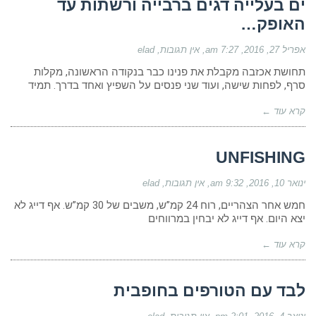
ים בעלייה דגים ברבייה ורשתות עד
האופק…
אפריל 27, 2016
7:27 am
אין תגובות
elad
תחושת אכזבה מקבלת את פנינו כבר בנקודה הראשונה, מקלות
סרף, לפחות שישה, ועוד שני פנסים על השפיץ ואחד בדרך. תמיד
קרא עוד ←
UNFISHING
ינואר 10, 2016
9:32 am
אין תגובות
elad
חמש אחר הצהריים, רוח 24 קמ”ש, משבים של 30 קמ”ש. אף דייג לא
יצא היום. אף דייג לא יבחין במרווחים
קרא עוד ←
לבד עם הטורפים בחופבית