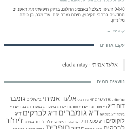
ינואר 4, 2016
2:01 pm
אין תגובות
elad
04:40 השעון מצלצל באמצע החלום, בדיוק חיפשתי את האפניים
החדשים ברחבי הקיבוץ, היתה נערה יפה ועוד מכר, בן כיתה,
מלונדון,
קרא עוד ←
עקבו אחרינו
נושאים חמים
אלעד אמיתי
גומבר
בישולים
unfishing
9F ZIPBAYTES
איזה ביס
דוח דיג
דיג אחר הצהריים
דיג אחר צהריים
דיג בגשם
דיג במשרד
דיג בצהריים
דיג
דיג גומברים
דיג לברקים
דיג
בשפל
דיג בשקיעה
ז'ירז'ור
לוקוסים
דיג פלמידות
דמוי מינו
הראשון בז'ירז'ור
ז'ירז'ור בשקיעה
חופבית
לברקים
זירזור